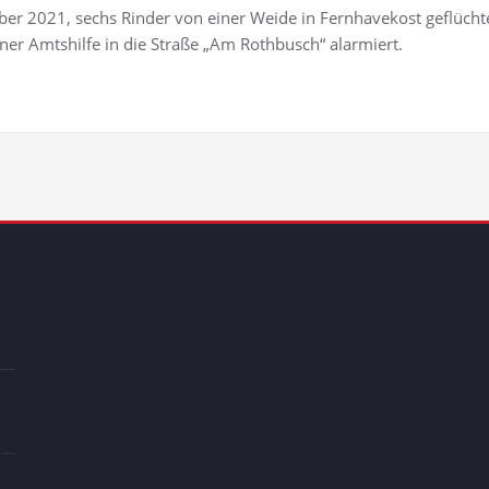
r 2021, sechs Rinder von einer Weide in Fernhavekost geflücht
er Amtshilfe in die Straße „Am Rothbusch“ alarmiert.