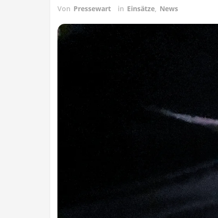
Von
Pressewart
in
Einsätze
,
News