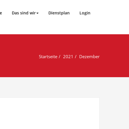
e
Das sind wir
Dienstplan
Login
Startseite
2021
Dezember