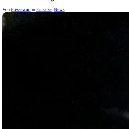
Von
Pressewart
in
Einsätze
,
News