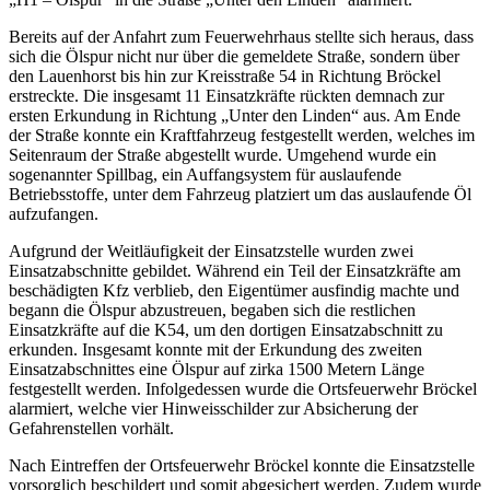
Bereits auf der Anfahrt zum Feuerwehrhaus stellte sich heraus, dass
sich die Ölspur nicht nur über die gemeldete Straße, sondern über
den Lauenhorst bis hin zur Kreisstraße 54 in Richtung Bröckel
erstreckte. Die insgesamt 11 Einsatzkräfte rückten demnach zur
ersten Erkundung in Richtung „Unter den Linden“ aus.
Am Ende
der Straße konnte ein Kraftfahrzeug festgestellt werden, welches im
Seitenraum der Straße abgestellt wurde. Umgehend wurde ein
sogenannter Spillbag, ein Auffangsystem für auslaufende
Betriebsstoffe, unter dem Fahrzeug platziert um das auslaufende Öl
aufzufangen.
Aufgrund der Weitläufigkeit der Einsatzstelle wurden zwei
Einsatzabschnitte gebildet. Während ein Teil der Einsatzkräfte am
beschädigten Kfz verblieb, den Eigentümer ausfindig machte und
begann die Ölspur abzustreuen, begaben sich die restlichen
Einsatzkräfte auf die K54, um den dortigen Einsatzabschnitt zu
erkunden. Insgesamt konnte mit der Erkundung des zweiten
Einsatzabschnittes eine Ölspur auf zirka 1500 Metern Länge
festgestellt werden. Infolgedessen wurde die Ortsfeuerwehr Bröckel
alarmiert, welche vier Hinweisschilder zur Absicherung der
Gefahrenstellen vorhält.
Nach Eintreffen der Ortsfeuerwehr Bröckel konnte die Einsatzstelle
vorsorglich beschildert und somit abgesichert werden. Zudem wurde