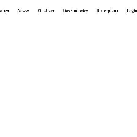
seite
News
Einsätze
Das sind wir
Dienstplan
Logi