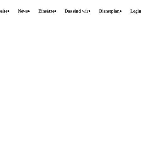
seite
News
Einsätze
Das sind wir
Dienstplan
Logi