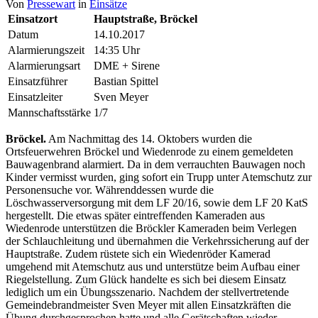
Von
Pressewart
in
Einsätze
Einsatzort
Hauptstraße, Bröckel
Datum
14.10.2017
Alarmierungszeit
14:35 Uhr
Alarmierungsart
DME + Sirene
Einsatzführer
Bastian Spittel
Einsatzleiter
Sven Meyer
Mannschaftsstärke
1/7
Bröckel.
Am Nachmittag des 14. Oktobers wurden die
Ortsfeuerwehren Bröckel und Wiedenrode zu einem gemeldeten
Bauwagenbrand alarmiert. Da in dem verrauchten Bauwagen noch
Kinder vermisst wurden, ging sofort ein Trupp unter Atemschutz zur
Personensuche vor. Währenddessen wurde die
Löschwasserversorgung mit dem LF 20/16, sowie dem LF 20 KatS
hergestellt. Die etwas später eintreffenden Kameraden aus
Wiedenrode unterstützen die Bröckler Kameraden beim Verlegen
der Schlauchleitung
und übernahmen die Verkehrssicherung auf der
Hauptstraße. Zudem rüstete sich ein Wiedenröder Kamerad
umgehend mit Atemschutz aus und unterstütze beim Aufbau einer
Riegelstellung. Zum Glück handelte es sich bei diesem Einsatz
lediglich um ein Übungsszenario. Nachdem der stellvertretende
Gemeindebrandmeister Sven Meyer mit allen Einsatzkräften die
Übung durchgesprochen hatte und alle Gerätschaften wieder