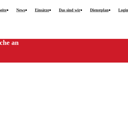
seite
News
Einsätze
Das sind wir
Dienstplan
Logi
iche an